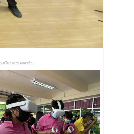
เทคโนจรัส
#เด็กอาชีวะ