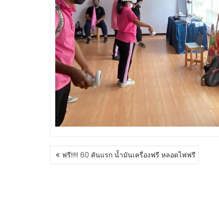
ฟรี!!!!! 60 คันแรก น้ำมันเครื่องฟรี หลอดไฟฟรี