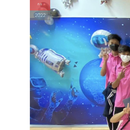
ก.ย.
2022