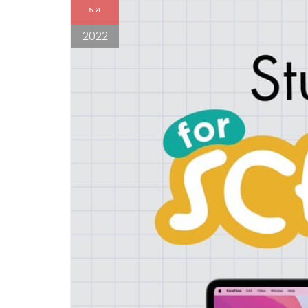
ธ.ค.
2022