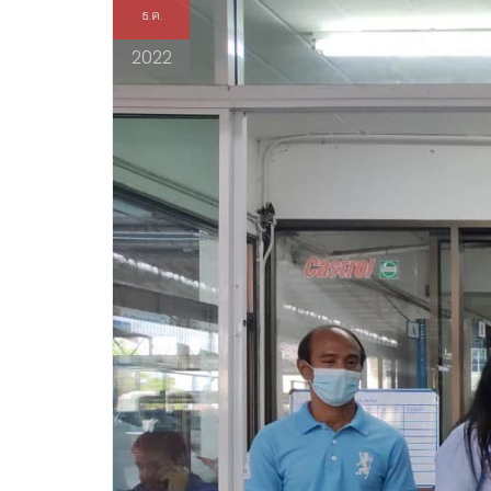
ธ.ค.
2022