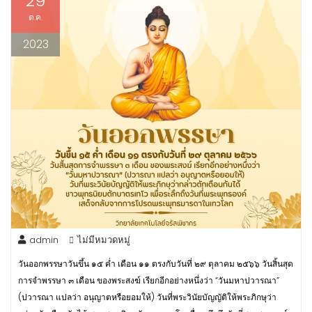
29
ต.ค.
2023
admin
ไม่มีหมวดหมู่
วันออกพรรษาวันขึ้น ๑๕ ค่ำ เดือน ๑๑ ตรงกับวันที่ ๒๙ ตุลาคม ๒๕๖๖ วันสิ้นสุด
การจำพรรษา ๓ เดือน ของพระสงฆ์ เรียกอีกอย่างหนึ่งว่า “วันมหาปวารณา”
(ปวารณา แปลว่า อนุญาตหรือยอมให้) วันที่พระวินัยบัญญัติให้พระภิกษุว่า