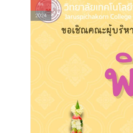
มิ.ย.
2024