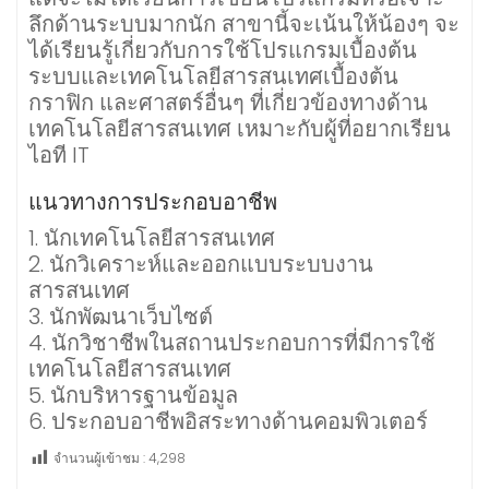
ลึกด้านระบบมากนัก สาขานี้จะเน้นให้น้องๆ จะ
ได้เรียนรู้เกี่ยวกับการใช้โปรแกรมเบื้องต้น
ระบบและเทคโนโลยีสารสนเทศเบื้องต้น
กราฟิก และศาสตร์อื่นๆ ที่เกี่ยวข้องทางด้าน
เทคโนโลยีสารสนเทศ เหมาะกับผู้ที่อยากเรียน
ไอที IT
แนวทางการประกอบอาชีพ
1. นักเทคโนโลยีสารสนเทศ
2. นักวิเคราะห์และออกแบบระบบงาน
สารสนเทศ
3. นักพัฒนาเว็บไซต์
4. นักวิชาชีพในสถานประกอบการที่มีการใช้
เทคโนโลยีสารสนเทศ
5. นักบริหารฐานข้อมูล
6. ประกอบอาชีพอิสระทางด้านคอมพิวเตอร์
จำนวนผู้เข้าชม :
4,298