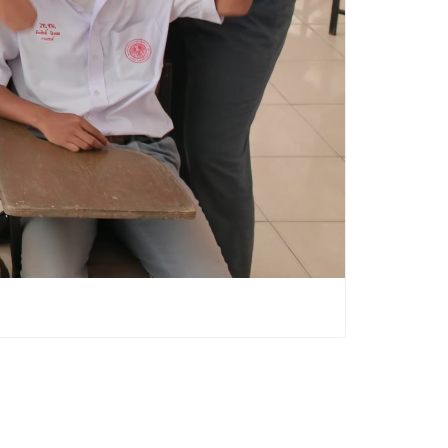
Education Base by
Acme Themes