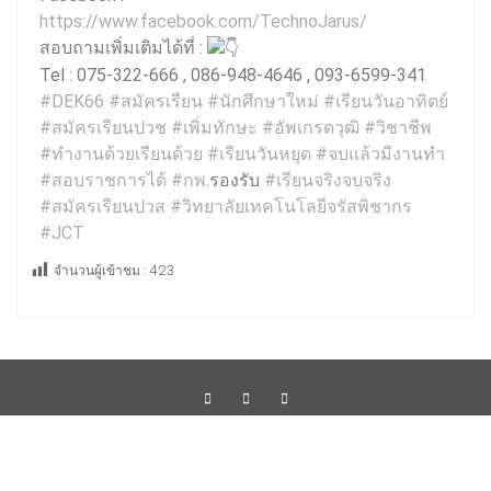
https://www.facebook.com/TechnoJarus/
สอบถามเพิ่มเติมได้ที่ :
Tel : 075-322-666 , 086-948-4646 , 093-6599-341
#DEK66
#สมัครเรียน
#นักศึกษาใหม่
#เรียนวันอาทิตย์
#สมัครเรียนปวช
#เพิ่มทักษะ
#อัพเกรดวุฒิ
#วิชาชีพ
#ทำงานด้วยเรียนด้วย
#เรียนวันหยุด
#จบแล้วมีงานทำ
#สอบราชการได้
#กพ
.รองรับ
#เรียนจริงจบจริง
#สมัครเรียนปวส
#วิทยาลัยเทคโนโลยีจรัสพิชากร
#JCT
จำนวนผู้เข้าชม :
423
Copyright ©2023 by Progressive Network Consult Co.,Ltd.
Education Base by
Acme Themes