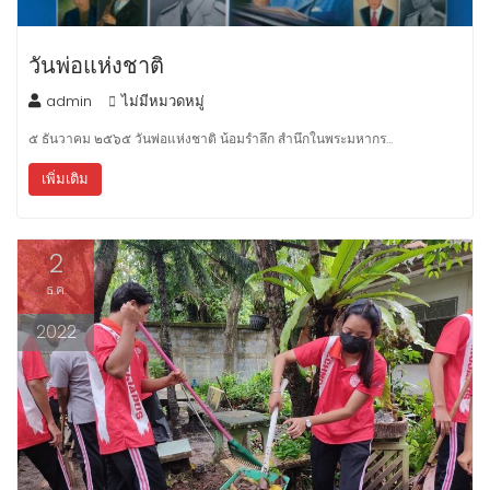
วันพ่อแห่งชาติ
admin
ไม่มีหมวดหมู่
๕ ธันวาคม ๒๕๖๕ วันพ่อแห่งชาติ น้อมรำลึก สำนึกในพระมหากร…
เพิ่มเติม
2
ธ.ค.
2022