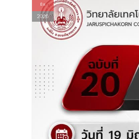
มิ.ย.
2026