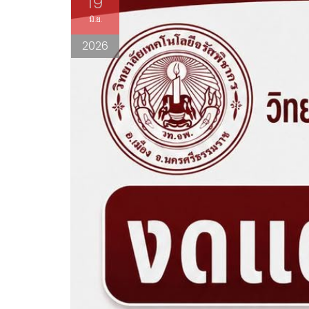
19
มิ.ย.
2026