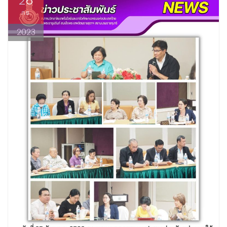
26
ก.ย.
2023