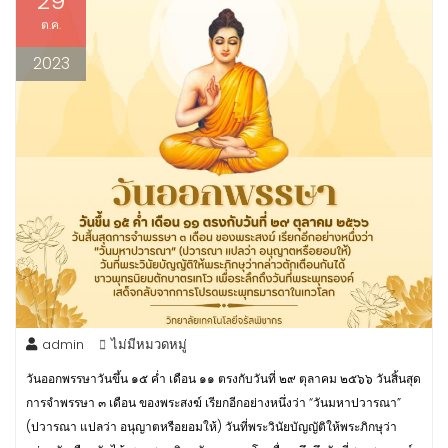
29
ต.ค.
2023
admin
ไม่มีหมวดหมู่
วันออกพรรษาวันขึ้น ๑๕ ค่ำ เดือน ๑๑ ตรงกับวันที่ ๒๙ ตุลาคม ๒๕๖๖ วันสิ้นสุด
การจำพรรษา ๓ เดือน ของพระสงฆ์ เรียกอีกอย่างหนึ่งว่า “วันมหาปวารณา”
(ปวารณา แปลว่า อนุญาตหรือยอมให้) วันที่พระวินัยบัญญัติให้พระภิกษุว่า