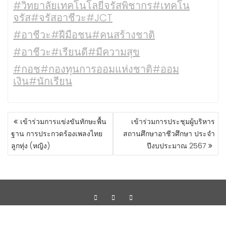
#วิทยาลัยเทคโนโลยีจรัสพิชากร
#เทคโน
จรัส
#จรัสอาชีวะ
#JCT
#อาชีวะ
#ฝีมือชน
#คนสร้างชาติ
#อาชีวะ
#เรียนดี
#มีความสุข
#กอช
#กองทุนการออมแห่งชาติ
#ออม
เงิน
#นักเรียน
เข้าร่วมการแข่งขันทักษะพื้น
เข้าร่วมการประชุมผู้บริหาร
ฐาน การประกวดร้องเพลงไทย
สถานศึกษาอาชีวศึกษา ประจำ
ลูกทุ่ง (หญิง)
ปีงบประมาณ 2567
Copyright ©2023 by Progressive Network Consult Co.,Ltd.