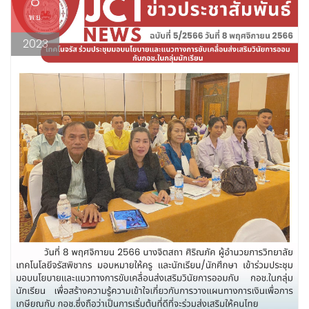
8
พ.ย.
2023