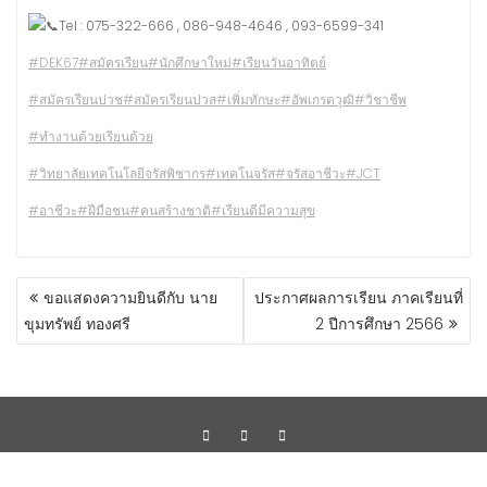
Tel : 075-322-666 , 086-948-4646 , 093-6599-341
#DEK67
#สมัครเรียน
#นักศึกษาใหม่
#เรียนวันอาทิตย์
#สมัครเรียนปวช
#สมัครเรียนปวส
#เพิ่มทักษะ
#อัพเกรดวุฒิ
#วิชาชีพ
#ทำงานด้วยเรียนด้วย
#วิทยาลัยเทคโนโลยีจรัสพิชากร
#เทคโนจรัส
#จรัสอาชีวะ
#JCT
#อาชีวะ
#ฝีมือชน
#คนสร้างชาติ
#เรียนดีมีความสุข
ขอแสดงความยินดีกับ นาย
ประกาศผลการเรียน ภาคเรียนที่
ขุมทรัพย์ ทองศรี
2 ปีการศึกษา 2566
Copyright ©2023 by Progressive Network Consult Co.,Ltd.