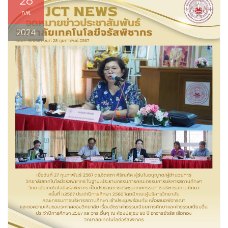
28
ก.พ.
2024