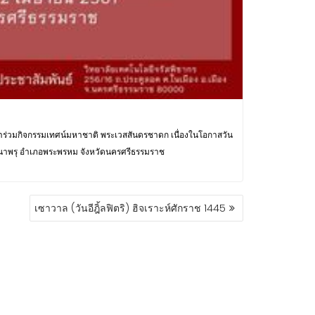
ข้าร่วมกิจกรรมเทศน์มหาชาติ พระเวสสันดรชาดก เนื่องในโอกาสวัน
นาพรุ อำเภอพระพรหม จังหวัดนครศรีธรรมราช
เซาวาล (วันอีฎิ้ลฟิตริ) ฮิจเราะห์ศักราช 1445
Education Base by
Acme Themes