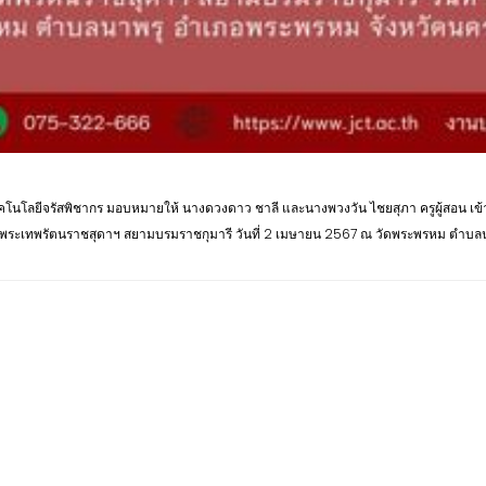
ยเทคโนโลยีจรัสพิชากร มอบหมายให้ นางดวงดาว ชาลี และนางพวงวัน ไชยสุภา ครูผู้สอน เ
จพระเทพรัตนราชสุดาฯ สยามบรมราชกุมารี วันที่ 2 เมษายน 2567 ณ วัดพระพรหม ตำบล
Copyright ©2023 by Progressive Network Consult Co.,Ltd.