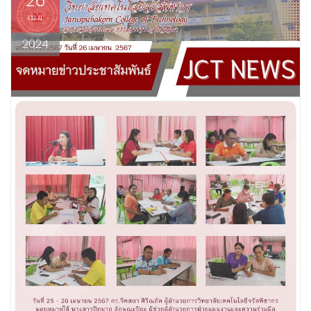
26
เม.ย.
2024