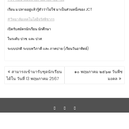
เรียน ม.ปลายอยู่แล้วรู้ตัวว่าไม่ใช่ มาเป็นส่วนหนึ่งของ JCT
#วิทยาลัยเทคโนโลยีจรัสพิชากร
เปิดรับสมัครนักเรียน นักศึกษา
ในระดับ ปวช. และ ปวส.
ระบบปกติ ระบบทวิภาคี เเละ ภาคบ่าย (เรียนวันอาทิตย์)
สามารถเข้ามารับชุดนักเรียน
๑๐ พฤษภาคม ๒๕๖๗ วันพืช
ได้ใน วันที่ 13 พฤษภาคม 2567
มงคล
Copyright ©2023 by Progressive Network Consult Co.,Ltd.
Education Base by
Acme Themes