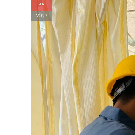
พ.ค.
2022