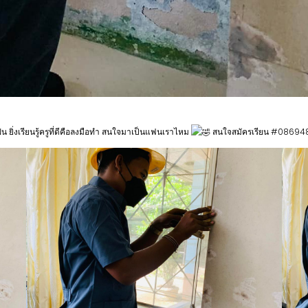
กฝน ยิ่งเรียนรู้ครูที่ดีคือลงมือทำ สนใจมาเป็นแฟนเราไหม
สนใจสมัครเรียน #0869484