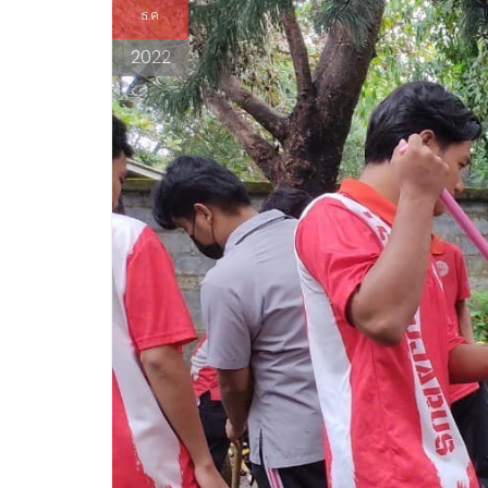
ธ.ค.
2022