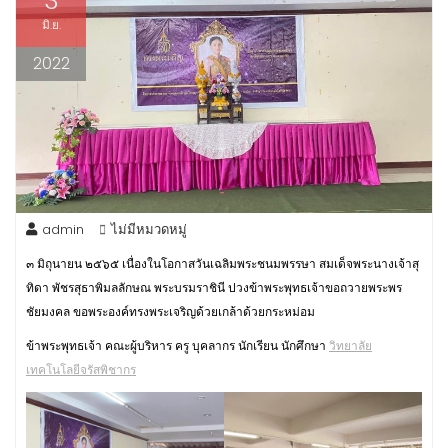
3
มิ.ย.
2022
admin
ไม่มีหมวดหมู่
๓ มิถุนายน ๒๕๖๕ เนื่องในโอกาสวันเฉลิมพระชนมพรรษา สมเด็จพระนางเจ้าสุ
ทิดา พัชรสุธาพิมลลักษณ พระบรมราชินี ปวงข้าพระพุทธเจ้าขอถวายพระพร
ชัยมงคล ขอพระองค์ทรงพระเจริญด้วยเกล้าด้วยกระหม่อม
ข้าพระพุทธเจ้า คณะผู้บริหาร ครู บุคลากร นักเรียน นักศึกษา
วิทยาลัย
เทคโนโลยีจรัสพิชากร