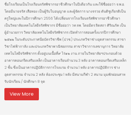
ชื่อโรงเรียนเป็นโรงเรียนจรัสพิชากรอาชีวศึกษาในปีเดียวกัน และใช้ชื่อย่อว่า จ.พ.อ.
โดยมีนายจรัส เสือทอง เป็นผู้รับใบอนุญาต และผู้จัดการ นางจรวย ตันติชูเกียรติเป็น
ครูใหญ่และในปีการศึกษา 2556 ได้เปลี่ยนจากโรงเรียนจรัสพิชากรอาชีวศึกษา
เป็นวิทยาลัยเทคโนโลยีจรัสพิชากร มีชื่อย่อว่า วท.จพ. โดยมีดร.จิตสถา ศิริณภัค เป็น
ผู้อำนวยการ วิทยาลัยเทคโนโลยีจรัสพิชากร เปิดทำการสอนครั้งแรกปีการศึกษา
๒๕๒๒ ในระดับประกาศนียบัตรวิชาชีพ (ปวช.) ประเภทวิชาช่างอุตสาหกรรม สาขา
วิชาไฟฟ้ากาลัง และประเภทวิชาพาณิชยกรรม สาขาวิชาการเลขานุการ วิทยาลัย
เทคโนโลยีจรัสพิชากร ตั้งอยู่บนเนื้อที่๙ ไร่๑๒ งาน ภายในวิทยาลัยฯประกอบด้วย
อาคารคอนกรีตเสริมเหล็ก เป็นอาคารเรียนจำนวน 3 หลัง อาคารคอนกรีตเสริมเหล็ก
2 ชั้น ซึ่งเป็นอาคารปฏิบัติการการโรงแรม จำนวน 1 หลัง อาคารปฏิบัติการ ช่าง
อุตสาหกรรม จำนวน 2 หลัง ห้องประชุม 1 หลัง มีสนามกีฬา 2 สนาม มุมพักผ่อนสาห
รับนักเรียน / นักศึกษา 8 จุด
View More