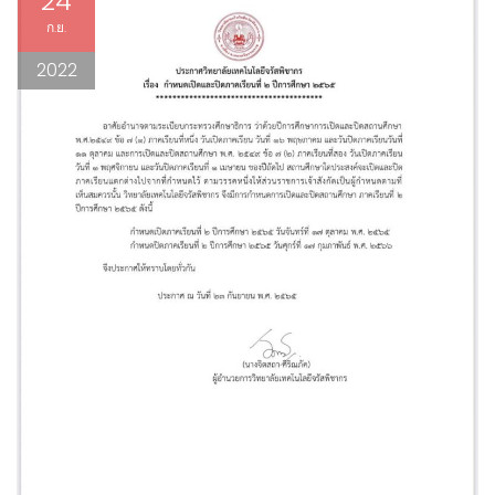
24
ก.ย.
2022