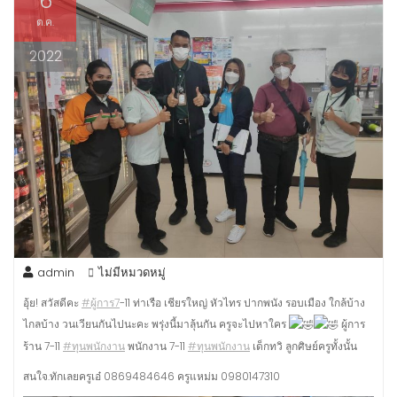
6
ต.ค.
2022
admin
ไม่มีหมวดหมู่
อุ้ย! สวัสดีคะ
#ผู้การ7
-11 ท่าเรือ เชียรใหญ่ หัวไทร ปากพนัง รอบเมือง ใกล้บ้าง
ไกลบ้าง วนเวียนกันไปนะคะ พรุ่งนี้มาลุ้นกัน ครูจะไปหาใคร
ผู้การ
ร้าน 7-11
#ทุนพนักงาน
พนักงาน 7-11
#ทุนพนักงาน
เด็กทวิ ลูกศิษย์ครูทั้งนั้น
สนใจ.ทักเลยครูเอ๋ 0869484646 ครูแหม่ม 0980147310