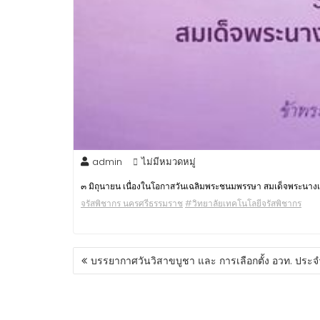
admin
ไม่มีหมวดหมู่
๓ มิถุนายน เนื่องในโอกาสวันเฉลิมพระชนมพรรษา สมเด็จพระนางเจ้า
จรัสพิชากร นครศรีธรรมราช
#วิทยาลัยเทคโนโลยีจรัสพิชากร
บรรยากาศวันวิสาขบูชา และ การเลือกตั้ง อวท. ประ