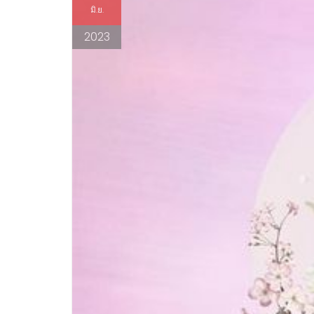
มิ.ย.
2023