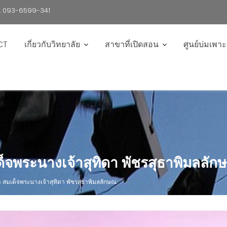
6 , 093-6599-341
CT
เกี่ยวกับวิทยาลัย
สาขาที่เปิดสอน
ศูนย์บ่มเพา
จพระนางเจ้าสุทิดา พัชรสุธาพิมลลัก
สมเด็จพระนางเจ้าสุทิดา พัชรสุธาพิมลลักษณ