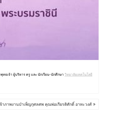
ธเจ้า ผู้บริหาร ครู และ นักเรียน-นักศึกษา
วิทยาลัยเทคโนโลยี
เจ้าภาพงานบำเพ็ญกุศลศพ คุณพ่อเกียรติศักดิ์ อาทะวงศ์