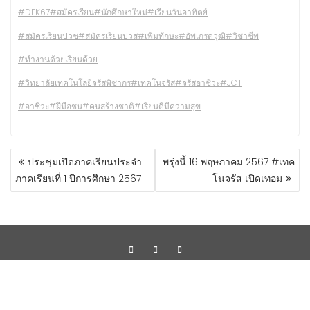
#DEK67
#สมัครเรียน
#นักศึกษาใหม่
#เรียนวันอาทิตย์
#สมัครเรียนปวช
#สมัครเรียนปวส
#เพิ่มทักษะ
#อัพเกรดวุฒิ
#วิชาชีพ
#ทำงานด้วยเรียนด้วย
#วิทยาลัยเทคโนโลยีจรัสพิชากร
#เทคโนจรัส
#จรัสอาชีวะ
#JCT
#อาชีวะ
#ฝีมือชน
#คนสร้างชาติ
#เรียนดีมีความสุข
ประชุมเปิดภาคเรียนประจำ
พรุ่งนี้ 16 พฤษภาคม 2567 #เทค
ภาคเรียนที่ 1 ปีการศึกษา 2567
โนจรัส เปิดเทอม
Copyright ©2023 by Progressive Network Consult Co.,Ltd.
Education Base by
Acme Themes