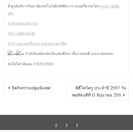
ที่ ศูนย์บริการวิทยาลัยเทคโนโลยีจรัสพิชากร ถนนศรีธรรมโศก
ดูรูปภาพเพิ่ม
เติม
#เรียนพร้อมทำงาน
#มีงานมีเงินมีวุฒิ
#สร้างอนาคตที่สวยงามด้วยสายอาชีพ
กำลังรับสมัครนักเรียนนักศึกษา ทั้งภาคปกติ และภาคสมทบ
สนใจโทร ติดต่อ 075322666
ปิดกิจกรรมปฐมนิแทศ
พิธีไหว้ครู ประจำปี 2567 วัน
พฤหัสบดีที่ 13 มิถุนายน 256