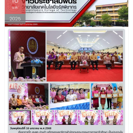
16
ม.ค.
2025